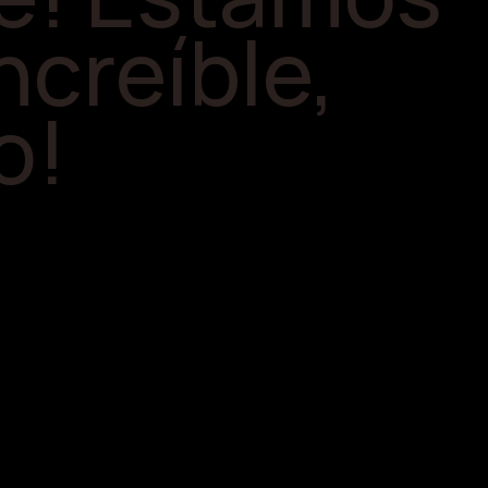
ncreíble,
o!